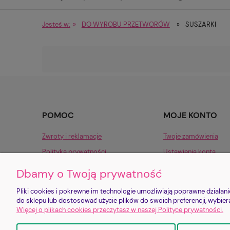
Produkty spożywcze i przyprawy
Jesteś w:
»
DO WYROBU PRZETWORÓW
»
SUSZARKI
POMOC
MOJE KONTO
Zwroty i reklamacje
Twoje zamówienia
Polityka prywatności
Ustawienia konta
Regulaminy
Przechowalnia
Dbamy o Twoją prywatność
Pliki cookies i pokrewne im technologie umożliwiają poprawne działa
Sklep jest prowadzony
do sklepu lub dostosować użycie plików do swoich preferencji, wybier
Bankowa 2/1 | 58
Więcej o plikach cookies przeczytasz w naszej Polityce prywatności.