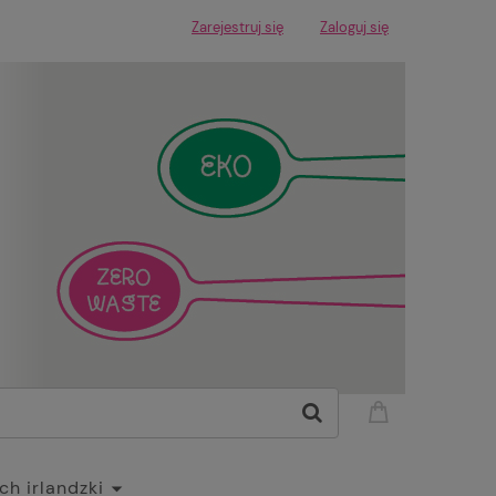
Zarejestruj się
Zaloguj się
h irlandzki