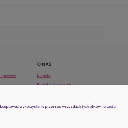
O NAS
dostawców
Kontakt
Kontakt i dane firmy
j!
O mnie, o sklepie, o Azylu
kceptować wykorzystanie przez nas wszystkich tych plików i przejść
ele statutowe Fundacji
| KRS: 0001153904