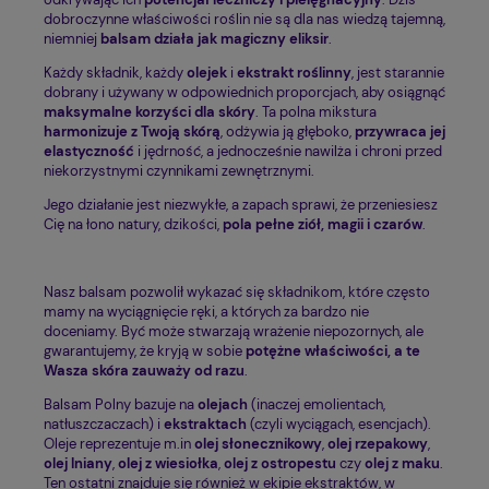
dobroczynne właściwości roślin nie są dla nas wiedzą tajemną,
niemniej
balsam działa jak magiczny eliksir
.
Każdy składnik, każdy
olejek
i
ekstrakt roślinny
, jest starannie
dobrany i używany w odpowiednich proporcjach, aby osiągnąć
maksymalne korzyści dla skóry
. Ta polna mikstura
harmonizuje z Twoją skórą
, odżywia ją głęboko,
przywraca jej
elastyczność
i jędrność, a jednocześnie nawilża i chroni przed
niekorzystnymi czynnikami zewnętrznymi.
Jego działanie jest niezwykłe, a zapach sprawi, że przeniesiesz
Cię na łono natury, dzikości,
pola pełne ziół, magii i czarów
.
Nasz balsam pozwolił wykazać się składnikom, które często
mamy na wyciągnięcie ręki, a których za bardzo nie
doceniamy. Być może stwarzają wrażenie niepozornych, ale
gwarantujemy, że kryją w sobie
potężne właściwości, a te
Wasza skóra zauważy od razu
.
Balsam Polny bazuje na
olejach
(inaczej emolientach,
natłuszczaczach) i
ekstraktach
(czyli wyciągach, esencjach).
Oleje reprezentuje m.in
olej słonecznikowy
,
olej rzepakowy
,
olej lniany
,
olej z wiesiołka
,
olej z ostropestu
czy
olej z maku
.
Ten ostatni znajduje się również w ekipie ekstraktów, w