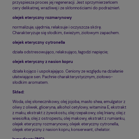
przyspiesza proces jej regeneracji. Jest sprzymierzeńcem
cery delikatnej, wrażliwej i ze skłonnościami do podrażnień.
olejek eteryczny rozmarynowy
normalizuje, ujędrnia, relaksuje i oczyszcza skórę.
Charakteryzuje się słodkim, świeżym, ziołowym zapachem.
olejek eteryczny cytronella
działa odstresowująco, relaksująco, łagodzi napięcie;
olejek eteryczny z nasion kopru
działa kojąco i uspokajająco. Ceniony ze względu na działanie
ułatwiające sen. Pachnie charakterystycznym, ziołowo-
słodkim aromatem.
Skład:
Woda, olej słonecznikowy, olej jojoba, masło shea, emulgator z
oliwy z oliwek, gliceryna, alkohol cetylowy, witamina E, ekstrakt
z maku, ekstrakt z żywokostu, olej rzepakowy, olej lniany, olej z
wiesiołka, olej z ostropestu, olej makowy, ekstrakt z rumianku,
olejek eteryczny rozmarynowy, olejek eteryczny cytronella,
olejek eteryczny z nasion kopru, konserwant, chelator.