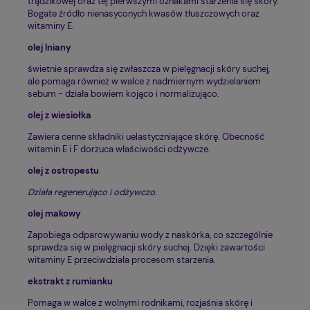
trądzikowej oraz tej pierwszymi oznakami starzenia się skóry.
Bogate źródło nienasyconych kwasów tłuszczowych oraz
witaminy E.
olej lniany
świetnie sprawdza się zwłaszcza w pielęgnacji skóry suchej,
ale pomaga również w walce z nadmiernym wydzielaniem
sebum - działa bowiem kojąco i normalizująco.
olej z wiesiołka
Zawiera cenne składniki uelastyczniające skórę. Obecność
witamin E i F dorzuca właściwości odżywcze.
olej z ostropestu
Działa regenerująco i odżywczo.
olej makowy
Zapobiega odparowywaniu wody z naskórka, co szczególnie
sprawdza się w pielęgnacji skóry suchej. Dzięki zawartości
witaminy E przeciwdziała procesom starzenia.
ekstrakt z rumianku
Pomaga w walce z wolnymi rodnikami, rozjaśnia skórę i