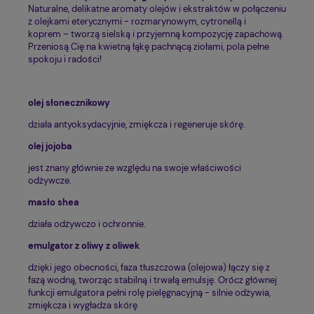
Naturalne, delikatne aromaty olejów i ekstraktów w połączeniu
z olejkami eterycznymi - rozmarynowym, cytronellą i
koprem – tworzą sielską i przyjemną kompozycję zapachową.
Przeniosą Cię na kwietną łąkę pachnącą ziołami, pola pełne
spokoju i radości!
olej słonecznikowy
działa antyoksydacyjnie, zmiękcza i regeneruje skórę.
olej jojoba
jest znany głównie ze względu na swoje właściwości
odżywcze.
masło shea
działa odżywczo i ochronnie.
emulgator z oliwy z oliwek
dzięki jego obecności, faza tłuszczowa (olejowa) łączy się z
fazą wodną, tworząc stabilną i trwałą emulsję. Orócz głównej
funkcji emulgatora pełni rolę pielęgnacyjną - silnie odżywia,
zmiękcza i wygładza skórę