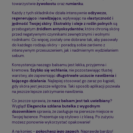
towarzystwie
żywokostu
oraz
rumianku
.
Każdy z tych składników działa intensywnie
odżywczo
,
regenerująco
i
nawilżająco
, wpływając na e
lastyczność i
jędrność Twojej skóry
.
Ekstrakty i oleje z roślin polnych
są
przebogatym
źródłem antyoksydantów
, które chronią skórę
przed negatywnymi czynnikami zewnętrznymi i wolnymi
rodnikami. Co więcej, zostały one dobrane tak, aby pasowały
do każdego rodzaju skóry - poradzą sobie zarówno z
intensywnym przesuszeniem, jak i nadmiernym wydzielaniem
sebum.
Konsystencja naszego balsamu jest lekka, przyjemna i
kremowa.
Szybko się wchłania
, nie pozostawiając tłustej
warstwy, ale zapewniając
długotrwałe uczucie nawilżenia i
kojącego działania
. Najlepiej stosować go zaraz po kąpieli,
gdy skóra jest jeszcze wilgotna. Taki sposób aplikacji pozwala
na jeszcze lepsze zatrzymanie nawilżenia.
Co jeszcze sprawia, że
nasz balsam jest tak uwielbiany
?
Wygląd!
Elegancka szklana butelka z wygodnym
dozownikiem
sprawia, że zasługuje na pierwsze miejsce w
Twojej łazience. Prezentuje się stylowo i z klasą. Po zużyciu
możesz ponownie wykorzystać opakowanie!
A na koniec -
pokochasz jego zapach
. Naprawdę bardzo!