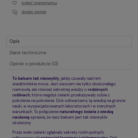
poleć znajomemu
dodaj opinię
Opis
Dane techniczne
Opinie o produkcie (0)
To balsam tak niezwykły
, jakby czuwały nad nim
wiedźmińskie moce. Jest owocem nie tylko doskonałego
rzemiosła, ale również sekretnej wiedzy o
rodzimych
roślinach
, które niegdyś zielarki przekazywały sobie z
pokolenia na pokolenie. Dziś odtwarzamy tę wiedzę na gruncie
nauki, w wyspecjalizowanych laboratoriach i w sterylnych
warunkach. To połączenie
naturalnego świata z wiedzą
naukową
sprawia, że nasz balsam jest tak niezwykle
skuteczny.
Przez wieki zielarki zgłębiały sekrety roślin polnych,
odkrywając ich
potencjał leczniczy i pielęgnacyjny
. Dziś