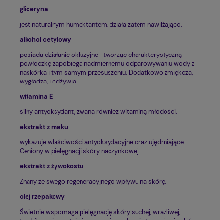
gliceryna
jest naturalnym humektantem, działa zatem nawilżająco.
alkohol cetylowy
posiada działanie okluzyjne- tworząc charakterystyczną
powłoczkę zapobiega nadmiernemu odparowywaniu wody z
naskórka i tym samym przesuszeniu. Dodatkowo zmiękcza,
wygładza, i odżywia.
witamina E
silny antyoksydant, zwana również witaminą młodości.
ekstrakt z maku
wykazuje właściwości antyoksydacyjne oraz ujędrniające.
Ceniony w pielęgnacji skóry naczynkowej.
ekstrakt z żywokostu
Znany ze swego regeneracyjnego wpływu na skórę.
olej rzepakowy
Świetnie wspomaga pielęgnację skóry suchej, wrażliwej,