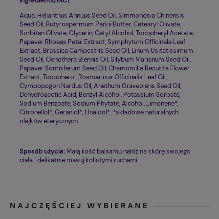
Ingredients/INCI:
Aqua, Helianthus Annuus Seed Oil, Simmondsia Chinensis
Seed Oil, Butyrospermum Parkii Butter, Cetearyl Olivate,
Sorbitan Olivate, Glycerin, Cetyl Alcohol, Tocopheryl Acetate,
Papaver Rhoeas Petal Extract, Symphytum Officinale Leaf
Extract, Brassica Campestris Seed Oil, Linum Usitatissimum
Seed Oil, Oenothera Biennis Oil, Silybum Marianum Seed Oil,
Papaver Somniferum Seed Oil, Chamomilla Recutita Flower
Extract, Tocopherol, Rosmarinus Officinalis Leaf Oil,
Cymbopogon Nardus Oil, Anethum Graveolens Seed Oil,
Dehydroacetic Acid, Benzyl Alcohol, Potassium Sorbate,
Sodium Benzoate, Sodium Phytate, Alcohol, Limonene*,
Citronellol*, Geraniol*, LInalool*. *składowe naturalnych
olejków eterycznych
Sposób użycia:
Małą ilość balsamu nałóż na skórę swojego
ciała i delikatnie masuj kolistymi ruchami.
NAJCZĘŚCIEJ WYBIERANE