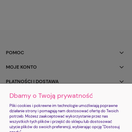
POMOC
MOJE KONTO
PŁATNOŚCI I DOSTAWA
Dbamy o Twoją prywatność
INFORMACJE
Pliki cookies i pokrewne im technologie umożliwiają poprawne
O NAS
działanie strony i pomagają nam dostosować ofertę do Twoich
potrzeb. Możesz zaakceptować wykorzystanie przez nas
wszystkich tych plików i przejść do sklepu lub dostosować
użycie plików do swoich preferencji, wybierając opcję "Dostosuj
Sklep jest prowadzony przez FUNDACJĘ IMIENIA PROSIACZKA CHRUMKA |