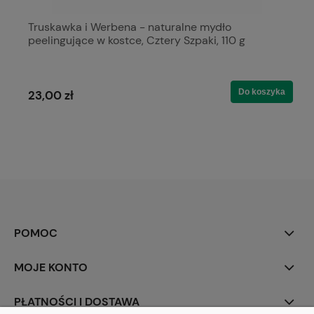
Truskawka i Werbena - naturalne mydło
peelingujące w kostce, Cztery Szpaki, 110 g
Do koszyka
23,00 zł
POMOC
MOJE KONTO
PŁATNOŚCI I DOSTAWA