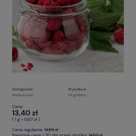
Dostępność:
Wysyłka w:
średnia ilość
24 godziny
Cena:
13,40 zł
( 1
g
=
0,67 zł
)
Cena regularna:
14,89 zł
Najniższa cena z 30 dni przed obniżką:
14,89 zł