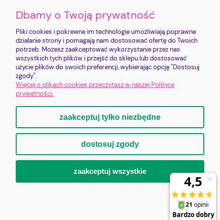
Dbamy o Twoją prywatność
INFORMACJE
Pliki cookies i pokrewne im technologie umożliwiają poprawne
O NAS
działanie strony i pomagają nam dostosować ofertę do Twoich
potrzeb. Możesz zaakceptować wykorzystanie przez nas
wszystkich tych plików i przejść do sklepu lub dostosować
użycie plików do swoich preferencji, wybierając opcję "Dostosuj
Sklep jest prowadzony przez FUNDACJĘ IMIENIA PROSIACZKA CHRUMKA |
zgody".
Zysk ze sklepu realizuje cele statutowe Fundacji
Więcej o plikach cookies przeczytasz w naszej Polityce
Bankowa 2/1 | 58-500 Jelenia Góra | shop@lovepigs.pl | +48 793 752 792 |
prywatności.
NIP: 6112840033 | KRS: 0001153904
zaakceptuj tylko niezbędne
pokaż pełną wersję strony
dostosuj zgody
Sklep internetowy Shoper.pl
zaakceptuj wszystkie