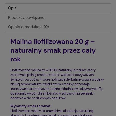
Opis
Produkty powiązane
Opinie o produkcie (0)
Malina liofilizowana 20 g –
naturalny smak przez cały
rok
Liofilizowana malina to w 100% naturalny produkt, który
zachowuje pełnię smaku, koloru i wartości odżywczych
świeżych owoców. Proces liofilizacji delikatnie usuwa wodę w
niskiej temperaturze, dzięki czemu maliny pozostają
intensywnie aromatyczne i pełne składników odżywczych. To
doskonały wybór dla miłośników zdrowych przekąsek i
dodatków do codziennych posiłków.
Wyrazisty smak i aromat
Liofilizowane maliny to prawdziwa eksplozja naturalnej
słodyczy. Ich intensywny smak sprawdzi się idealnie w