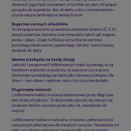
deserach, jogurtach, owsianach, smoothie czy jako chrupiąca
posypka do wypieków. Bez dodatku cukru i konserwantów –
czysta natura zamknięta w lekkiej formie!
Bogactwo cennych składników
Te chrupiące owoce to prawdziwa skarbnica witamin (C, E, K),
antyoksydantów, błonnika oraz minerałów takich jak magnez,
potas i żelazo. Dzięki liofilizacji wszystkie te wartości
pozostają nienaruszone, zapewniając zdrowy i wartościowy
dodatek do diety.
Idealna przekąska na każdą okazję
Lekkość i poręczność liofilizowanych malin sprawiają, że są
świetnym wyborem w podróży, na spacerze czy w pracy.
Doskonale sprawdzają się także jako zdrowa przekąska dla
dzieci – bez obaw o nadmiar cukru czy sztuczne dodatki.
Długotrwała świeżość
Liofilizowane maliny można przechowywać przez długi czas
bez utraty ich jakości. To doskonały sposób, by cieszyć się
smakiem letnich owoców przez cały rok, niezależnie od
sezonu.
Liofilizowana malina to naturalna, smaczna i pełna wartości
odżywczych alternatywa dla świeżych owoców. Niezależnie od
tego, czy chcesz wzbogacić swoje posiłki, czy po prostu