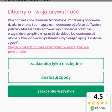
Dbamy o Twoją prywatność
INFORMACJE
Pliki cookies i pokrewne im technologie umożliwiają poprawne
O NAS
działanie strony i pomagają nam dostosować ofertę do Twoich
potrzeb. Możesz zaakceptować wykorzystanie przez nas
wszystkich tych plików i przejść do sklepu lub dostosować
użycie plików do swoich preferencji, wybierając opcję "Dostosuj
Sklep jest prowadzony przez FUNDACJĘ IMIENIA PROSIACZKA CHRUMKA |
zgody".
Zysk ze sklepu realizuje cele statutowe Fundacji
Więcej o plikach cookies przeczytasz w naszej Polityce
Bankowa 2/1 | 58-500 Jelenia Góra | shop@lovepigs.pl | +48 793 752 792 |
prywatności.
NIP: 6112840033 | KRS: 0001153904
zaakceptuj tylko niezbędne
pokaż pełną wersję strony
dostosuj zgody
Sklep internetowy Shoper.pl
zaakceptuj wszystkie