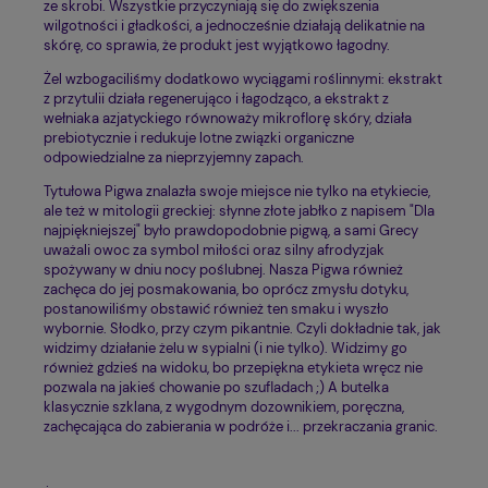
ze skrobi. Wszystkie przyczyniają się do zwiększenia
wilgotności i gładkości, a jednocześnie działają delikatnie na
skórę, co sprawia, że produkt jest wyjątkowo łagodny.
Żel wzbogaciliśmy dodatkowo wyciągami roślinnymi: ekstrakt
z przytulii działa regenerująco i łagodząco, a ekstrakt z
wełniaka azjatyckiego równoważy mikroflorę skóry, działa
prebiotycznie i redukuje lotne związki organiczne
odpowiedzialne za nieprzyjemny zapach.
Tytułowa Pigwa znalazła swoje miejsce nie tylko na etykiecie,
ale też w mitologii greckiej: słynne złote jabłko z napisem "Dla
najpiękniejszej" było prawdopodobnie pigwą, a sami Grecy
uważali owoc za symbol miłości oraz silny afrodyzjak
spożywany w dniu nocy poślubnej. Nasza Pigwa również
zachęca do jej posmakowania, bo oprócz zmysłu dotyku,
postanowiliśmy obstawić również ten smaku i wyszło
wybornie. Słodko, przy czym pikantnie. Czyli dokładnie tak, jak
widzimy działanie żelu w sypialni (i nie tylko). Widzimy go
również gdzieś na widoku, bo przepiękna etykieta wręcz nie
pozwala na jakieś chowanie po szufladach ;) A butelka
klasycznie szklana, z wygodnym dozownikiem, poręczna,
zachęcająca do zabierania w podróże i... przekraczania granic.