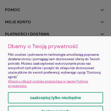
POMOC
MOJE KONTO
PŁATNOŚCI I DOSTAWA
Dbamy o Twoją prywatność
INFORMACJE
Pliki cookies i pokrewne im technologie umożliwiają poprawne
O NAS
działanie strony i pomagają nam dostosować ofertę do Twoich
potrzeb. Możesz zaakceptować wykorzystanie przez nas
wszystkich tych plików i przejść do sklepu lub dostosować
użycie plików do swoich preferencji, wybierając opcję "Dostosuj
Sklep jest prowadzony przez FUNDACJĘ IMIENIA PROSIACZKA CHRUMKA |
zgody".
Zysk ze sklepu realizuje cele statutowe Fundacji
Więcej o plikach cookies przeczytasz w naszej Polityce
Bankowa 2/1 | 58-500 Jelenia Góra | shop@lovepigs.pl | +48 793 752 792 |
prywatności.
NIP: 6112840033 | KRS: 0001153904
zaakceptuj tylko niezbędne
pokaż pełną wersję strony