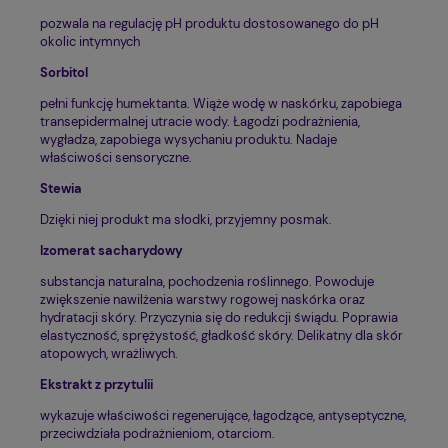
pozwala na regulację pH produktu dostosowanego do pH
okolic intymnych
Sorbitol
pełni funkcję humektanta. Wiąże wodę w naskórku, zapobiega
transepidermalnej utracie wody. Łagodzi podrażnienia,
wygładza, zapobiega wysychaniu produktu. Nadaje
właściwości sensoryczne.
Stewia
Dzięki niej
produkt ma słodki, przyjemny posmak
.
Izomerat sacharydowy
substancja naturalna, pochodzenia roślinnego. Powoduje
zwiększenie nawilżenia warstwy rogowej naskórka oraz
hydratacji skóry. Przyczynia się do redukcji świądu. Poprawia
elastyczność, sprężystość, gładkość skóry. Delikatny dla skór
atopowych, wrażliwych.
Ekstrakt z przytulii
wykazuje właściwości regenerujące, łagodzące, antyseptyczne,
przeciwdziała podrażnieniom, otarciom.