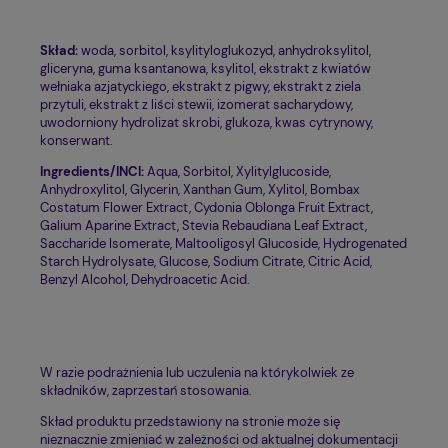
Skład:
woda, sorbitol, ksylityloglukozyd, anhydroksylitol,
gliceryna, guma ksantanowa, ksylitol, ekstrakt z kwiatów
wełniaka azjatyckiego, ekstrakt z pigwy, ekstrakt z ziela
przytuli, ekstrakt z liści stewii, izomerat sacharydowy,
uwodorniony hydrolizat skrobi, glukoza, kwas cytrynowy,
konserwant.
Ingredients/INCI:
Aqua, Sorbitol, Xylitylglucoside,
Anhydroxylitol, Glycerin, Xanthan Gum, Xylitol, Bombax
Costatum Flower Extract, Cydonia Oblonga Fruit Extract,
Galium Aparine Extract, Stevia Rebaudiana Leaf Extract,
Saccharide Isomerate, Maltooligosyl Glucoside, Hydrogenated
Starch Hydrolysate, Glucose, Sodium Citrate, Citric Acid,
Benzyl Alcohol, Dehydroacetic Acid.
W razie podrażnienia lub uczulenia na którykolwiek ze
składników, zaprzestań stosowania.
Skład produktu przedstawiony na stronie może się
nieznacznie zmieniać w zależności od aktualnej dokumentacji