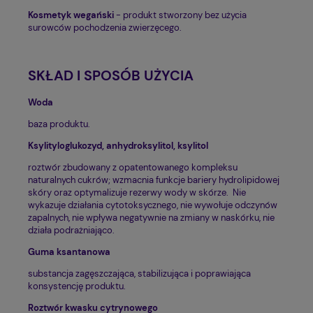
Kosmetyk wegański
- produkt stworzony bez użycia
surowców pochodzenia zwierzęcego.
SKŁAD I SPOSÓB UŻYCIA
Woda
baza produktu.
Ksylityloglukozyd, anhydroksylitol, ksylitol
roztwór zbudowany z opatentowanego kompleksu
naturalnych cukrów; wzmacnia funkcje bariery hydrolipidowej
skóry oraz optymalizuje rezerwy wody w skórze. Nie
wykazuje działania cytotoksycznego, nie wywołuje odczynów
zapalnych, nie wpływa negatywnie na zmiany w naskórku, nie
działa podrażniająco.
Guma ksantanowa
substancja zagęszczająca, stabilizująca i poprawiająca
konsystencję produktu.
Roztwór kwasku cytrynowego