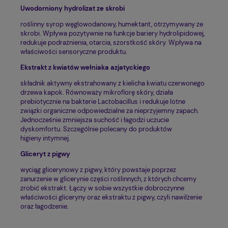
Uwodorniony hydrolizat ze skrobi
roślinny syrop węglowodanowy, humektant, otrzymywany ze
skrobi. Wpływa pozytywnie na funkcje bariery hydrolipidowej,
redukuje podrażnienia, otarcia, szorstkość skóry. Wpływa na
właściwości sensoryczne produktu.
Ekstrakt z kwiatów wełniaka azjatyckiego
składnik aktywny ekstrahowany z kielicha kwiatu czerwonego
drzewa kapok. Równoważy mikroflorę skóry, działa
prebiotycznie na bakterie Lactobacillus i redukuje lotne
związki organiczne odpowiedzialne za nieprzyjemny zapach.
Jednocześnie zmniejsza suchość i łagodzi uczucie
dyskomfortu. Szczególnie polecany do produktów
higieny intymnej.
Gliceryt z pigwy
wyciąg glicerynowy z pigwy, który powstaje poprzez
zanurzenie w glicerynie części roślinnych, z których chcemy
zrobić ekstrakt. Łączy w sobie wszystkie dobroczynne
właściwości gliceryny oraz ekstraktu z pigwy, czyli nawilżenie
oraz łagodzenie.