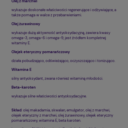
Olej z marchwi
wykazuje doskonałe właściwości regenerujące i odżywiające, a
także pomaga w walce z przebarwieniami.
Olej żurawinowy
wykazuje dużą aktywność antyoksydacyjną, zawiera kwasy
omega-3, omega-6 i omega-9, jest źródłem kompletnej
witaminy E.
Olejek eteryczny pomarańczowy
działa pobudzająco, odświeżająco, oczyszczająco i tonizująco.
Witamina E
silny antyoksydant, zwana również witaminą młodości.
Beta-karoten
wykazuje silne właściwości antyoksydacyjne.
Skład
: olej makadamia, skwalan, emulgator, olej z marchwi,
olejek eteryczny z marchwi, olej żurawinowy, olejek eteryczny
pomarańczowy, witamina E, beta karoten.