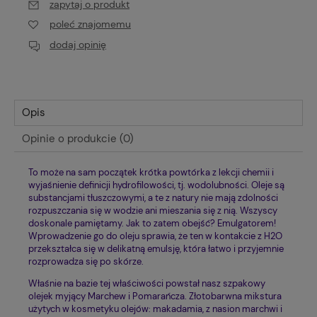
zapytaj o produkt
poleć znajomemu
dodaj opinię
Opis
Opinie o produkcie (0)
To może na sam początek krótka powtórka z lekcji chemii i
wyjaśnienie definicji hydrofilowości, tj. wodolubności. Oleje są
substancjami tłuszczowymi, a te z natury nie mają zdolności
rozpuszczania się w wodzie ani mieszania się z nią. Wszyscy
doskonale pamiętamy. Jak to zatem obejść? Emulgatorem!
Wprowadzenie go do oleju sprawia, że ten w kontakcie z H2O
przekształca się w delikatną emulsję, która łatwo i przyjemnie
rozprowadza się po skórze.
Właśnie na bazie tej właściwości powstał nasz szpakowy
olejek myjący Marchew i Pomarańcza. Złotobarwna mikstura
użytych w kosmetyku olejów: makadamia, z nasion marchwi i