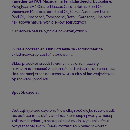
Ingredients/INCI
: Macadamia Ternifolia Seed Oil, Squalane,
Polyglyceryl-4 Oleate, Daucus Carota Sativa Seed Oil,
Vaccinium Macrocarpon Seed Oil, Citrus Aurantium Dulcis
Peel Oil, Limonene*, Tocopherol, Beta - Carotene, Linalool*.
*składowe naturalnych olejków eterycznych
* składowe naturalnych olejków eterycznych
W razie podrażnienia lub uczulenia na którykolwiek ze
składników, zaprzestań stosowania.
Skład produktu przedstawiony na stronie może się
nieznacznie zmieniać w zależności od aktualnej dokumentacji
dostarczanej przez dostawców. Aktualny skład znajdziesz na
opakowaniu produktu.
Sposób użycia:
Wstrząśnij przed użyciem. Niewielką ilość olejku rozprowadź
bezpośrednio na skórze z dodatkiem ciepłej wody, wmasuj
kolistymi ruchami, a następnie spłucz do uzyskania efektu
oczyszczonej skóry. Olejek możesz aplikować również z