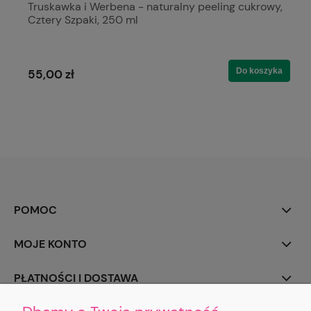
Truskawka i Werbena - naturalny peeling cukrowy,
Cztery Szpaki, 250 ml
Do koszyka
55,00 zł
POMOC
MOJE KONTO
PŁATNOŚCI I DOSTAWA