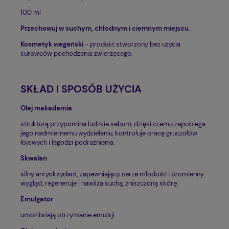
100 ml
Przechowuj w suchym, chłodnym i ciemnym miejscu.
Kosmetyk wegański
- produkt stworzony bez użycia
surowców pochodzenia zwierzęcego.
SKŁAD I SPOSÓB UŻYCIA
Olej makadamia
strukturą przypomina ludzkie sebum, dzięki czemu zapobiega
jego nadmiernemu wydzielaniu, kontroluje pracę gruczołów
łojowych i łagodzi podrażnienia.
Skwalan
silny antyoksydant, zapewniający cerze młodość i promienny
wygląd; regeneruje i nawilża suchą, zniszczoną skórę.
Emulgator
umożliwiają otrzymanie emulsji.