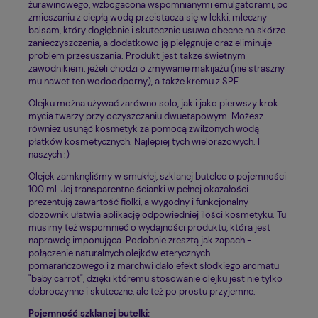
żurawinowego, wzbogacona wspomnianymi emulgatorami, po
zmieszaniu z ciepłą wodą przeistacza się w lekki, mleczny
balsam, który dogłębnie i skutecznie usuwa obecne na skórze
zanieczyszczenia, a dodatkowo ją pielęgnuje oraz eliminuje
problem przesuszania. Produkt jest także świetnym
zawodnikiem, jeżeli chodzi o zmywanie makijażu (nie straszny
mu nawet ten wodoodporny), a także kremu z SPF.
Olejku można używać zarówno solo, jak i jako pierwszy krok
mycia twarzy przy oczyszczaniu dwuetapowym. Możesz
również usunąć kosmetyk za pomocą zwilżonych wodą
płatków kosmetycznych. Najlepiej tych wielorazowych. I
naszych :)
Olejek zamknęliśmy w smukłej, szklanej butelce o pojemności
100 ml. Jej transparentne ścianki w pełnej okazałości
prezentują zawartość fiolki, a wygodny i funkcjonalny
dozownik ułatwia aplikację odpowiedniej ilości kosmetyku. Tu
musimy też wspomnieć o wydajności produktu, która jest
naprawdę imponująca. Podobnie zresztą jak zapach -
połączenie naturalnych olejków eterycznych -
pomarańczowego i z marchwi dało efekt słodkiego aromatu
"baby carrot", dzięki któremu stosowanie olejku jest nie tylko
dobroczynne i skuteczne, ale też po prostu przyjemne.
Pojemność szklanej butelki: