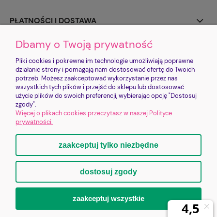
PŁATNOŚCI I DOSTAWA
Dbamy o Twoją prywatność
INFORMACJE
Pliki cookies i pokrewne im technologie umożliwiają poprawne
O NAS
działanie strony i pomagają nam dostosować ofertę do Twoich
potrzeb. Możesz zaakceptować wykorzystanie przez nas
wszystkich tych plików i przejść do sklepu lub dostosować
użycie plików do swoich preferencji, wybierając opcję "Dostosuj
Sklep jest prowadzony przez FUNDACJĘ IMIENIA PROSIACZKA CHRUMKA |
zgody".
Zysk ze sklepu realizuje cele statutowe Fundacji
Więcej o plikach cookies przeczytasz w naszej Polityce
Bankowa 2/1 | 58-500 Jelenia Góra | shop@lovepigs.pl | +48 793 752 792 |
prywatności.
NIP: 6112840033 | KRS: 0001153904
zaakceptuj tylko niezbędne
pokaż pełną wersję strony
dostosuj zgody
Sklep internetowy Shoper.pl
zaakceptuj wszystkie