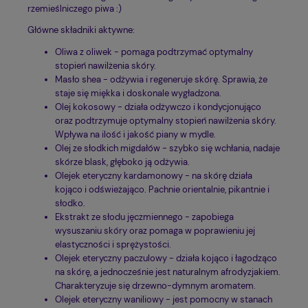
rzemieślniczego piwa :)
Główne składniki aktywne:
Oliwa z oliwek - pomaga podtrzymać optymalny
stopień nawilżenia skóry.
Masło shea - odżywia i regeneruje skórę. Sprawia, że
staje się miękka i doskonale wygładzona.
Olej kokosowy - działa odżywczo i kondycjonująco
oraz podtrzymuje optymalny stopień nawilżenia skóry.
Wpływa na ilość i jakość piany w mydle.
Olej ze słodkich migdałów - szybko się wchłania, nadaje
skórze blask, głęboko ją odżywia.
Olejek eteryczny kardamonowy - na skórę działa
kojąco i odświeżająco. Pachnie orientalnie, pikantnie i
słodko.
Ekstrakt ze słodu jęczmiennego - zapobiega
wysuszaniu skóry oraz pomaga w poprawieniu jej
elastyczności i sprężystości.
Olejek eteryczny paczulowy - działa kojąco i łagodząco
na skórę, a jednocześnie jest naturalnym afrodyzjakiem.
Charakteryzuje się drzewno-dymnym aromatem.
Olejek eteryczny waniliowy - jest pomocny w stanach