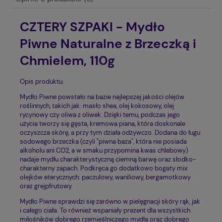
CZTERY SZPAKI - Mydło
Piwne Naturalne z Brzeczką i
Chmielem, 110g
Opis produktu:
Mydło Piwne powstało na bazie najlepszej jakości olejów
roślinnych, takich jak: masło shea, olej kokosowy, olej
rycynowy czy oliwa z oliwek. Dzięki temu, podczas jego
użycia tworzy się gęsta, kremowa piana, która doskonale
oczyszcza skórę, a przy tym działa odżywczo. Dodana do ługu
sodowego brzeczka (czyli "piwna baza", która nie posiada
alkoholu ani CO2, a w smaku przypomina kwas chlebowy)
nadaje mydłu charakterystyczną ciemną barwę oraz słodko-
charakterny zapach. Podkręca go dodatkowo bogaty mix
olejków eterycznych: paczulowy, waniliowy, bergamotkowy
oraz grejpfrutowy.
Mydło Piwne sprawdzi się zarówno w pielęgnacji skóry rąk, jak
i całego ciała. To również wspaniały prezent dla wszystkich
miłośników dobrego rzemieślniczego mydła oraz dobrego