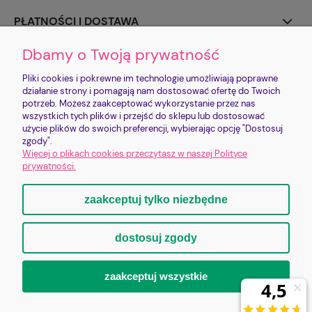
PŁATNOŚCI I DOSTAWA
Dbamy o Twoją prywatność
INFORMACJE
Pliki cookies i pokrewne im technologie umożliwiają poprawne
O NAS
działanie strony i pomagają nam dostosować ofertę do Twoich
potrzeb. Możesz zaakceptować wykorzystanie przez nas
wszystkich tych plików i przejść do sklepu lub dostosować
użycie plików do swoich preferencji, wybierając opcję "Dostosuj
Sklep jest prowadzony przez FUNDACJĘ IMIENIA PROSIACZKA CHRUMKA |
zgody".
Zysk ze sklepu realizuje cele statutowe Fundacji
Więcej o plikach cookies przeczytasz w naszej Polityce
Bankowa 2/1 | 58-500 Jelenia Góra | shop@lovepigs.pl | +48 793 752 792 |
prywatności.
NIP: 6112840033 | KRS: 0001153904
zaakceptuj tylko niezbędne
pokaż pełną wersję strony
dostosuj zgody
Sklep internetowy Shoper.pl
zaakceptuj wszystkie