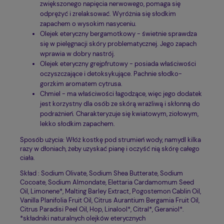
zwiększonego napięcia nerwowego, pomaga się
odprężyć i zrelaksować. Wyróżnia się słodkim
zapachem o wysokim nasyceniu.
Olejek eteryczny bergamotkowy - świetnie sprawdza
się w pielęgnacji skóry problematycznej. Jego zapach
wprawia w dobry nastrój.
Olejek eteryczny grejpfrutowy - posiada właściwości
oczyszczające i detoksykujące. Pachnie słodko-
gorzkim aromatem cytrusa.
Chmiel - ma właściwości łagodzące, więc jego dodatek
jest korzystny dla osób ze skórą wrażliwą i skłonną do
podrażnień. Charakteryzuje się kwiatowym, ziołowym,
lekko słodkim zapachem.
Sposób użycia: Włóż kostkę pod strumień wody, namydl kilka
razy w dłoniach, żeby uzyskać pianę i oczyść nią skórę całego
ciała.
Skład : Sodium Olivate, Sodium Shea Butterate, Sodium
Cocoate, Sodium Almondate, Elettaria Cardamomum Seed
Oil, Limonene*, Malting Barley Extract, Pogostemon Cablin Oil,
Vanilla Planifolia Fruit Oil, Citrus Aurantium Bergamia Fruit Oil,
Citrus Paradisi Peel Oil, Hop, Linalool*, Citral*, Geraniol*.
*składniki naturalnych olejków eterycznych