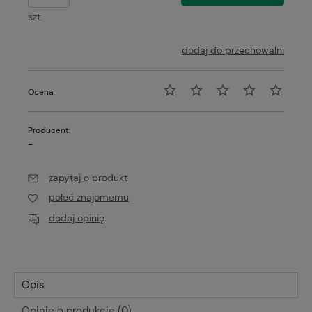
szt.
dodaj do przechowalni
Ocena:
Producent:
-
zapytaj o produkt
poleć znajomemu
dodaj opinię
Opis
Opinie o produkcie (0)