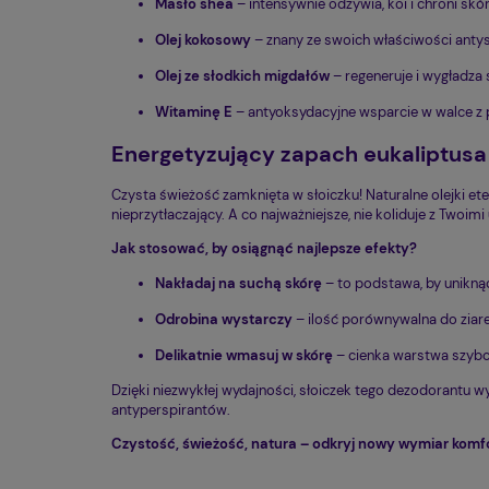
Masło shea
– intensywnie odżywia, koi i chroni skó
Olej kokosowy
– znany ze swoich właściwości antys
Olej ze słodkich migdałów
– regeneruje i wygładza 
Witaminę E
– antyoksydacyjne wsparcie w walce z p
Energetyzujący zapach eukaliptusa 
Czysta świeżość zamknięta w słoiczku! Naturalne olejki ete
nieprzytłaczający. A co najważniejsze, nie koliduje z Twoi
Jak stosować, by osiągnąć najlepsze efekty?
Nakładaj na suchą skórę
– to podstawa, by unikną
Odrobina wystarczy
– ilość porównywalna do zia
Delikatnie wmasuj w skórę
– cienka warstwa szybci
Dzięki niezwykłej wydajności, słoiczek tego dezodorantu 
antyperspirantów.
Czystość, świeżość, natura – odkryj nowy wymiar kom