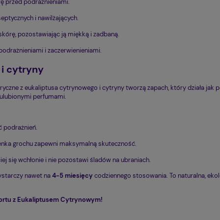
rę przed podrażnieniami.
eptycznych i nawilżających.
skórę, pozostawiając ją miękką i zadbaną.
odrażnieniami i zaczerwienieniami.
i cytryny
ryczne z eukaliptusa cytrynowego i cytryny tworzą zapach, który działa jak po
mi ulubionymi perfumami.
ć podrażnień.
renka grochu zapewni maksymalną skuteczność.
ej się wchłonie i nie pozostawi śladów na ubraniach.
wystarczy nawet na
4-5 miesięcy
codziennego stosowania. To naturalna, ekol
fortu z Eukaliptusem Cytrynowym!