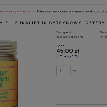
dezodoranty w kremie
»
Naturalny dezodorant w kremie - Eukaliptus cytry
IE - EUKALIPTUS CYTRYNOWY, CZTERY 
Dostępność:
Wysy
ilość poniżej średniej
24 g
Cena:
45,00 zł
(1
ml
=
0,75 zł
)
szt.