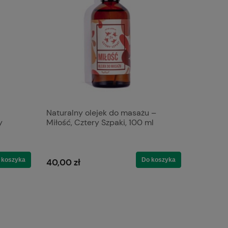
Naturalny olejek do masażu –
Truskawk
y
Miłość, Cztery Szpaki, 100 ml
naturaln
13,31 zł
 koszyka
Do koszyka
40,00 zł
Cena regul
14,79 zł
Najniższa 