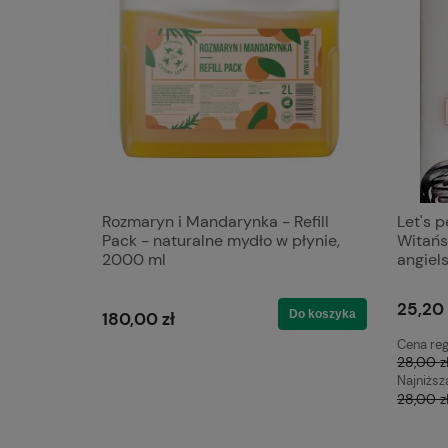
turalny
Rozmaryn i Mandarynka - Refill
Let's p
paki,
Pack - naturalne mydło w płynie,
Witańs
2000 ml
angiel
25,20 
Do koszyka
Do koszyka
180,00 zł
Cena reg
28,00 z
Najniższ
28,00 z