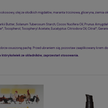
okosowy, olej ze słodkich migdałów, maranta trzcinowa, gliceryna, ziemia ok
ii Butter, Solanum Tuberosum Starch, Cocos Nucifera Oil, Prunus Amygdalus
*, Tocopherol, Tocopheryl Acetate, Eucalyptus Citriodora Oil, Citral*, Geranio
 dobrze osuszoną pachę. Przed ubraniem się, pozostaw zaaplikowany krem do
na którykolwiek ze składników, zaprzestań stosowania.