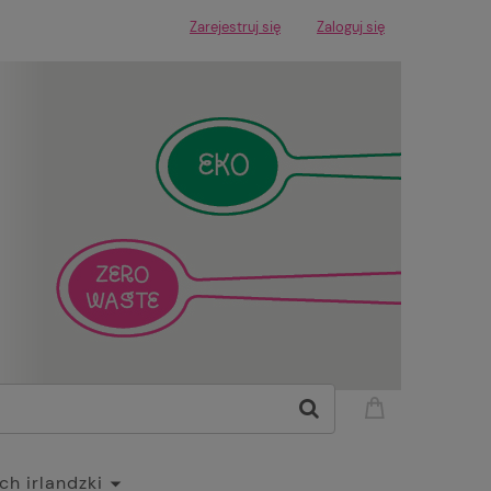
Zarejestruj się
Zaloguj się
h irlandzki