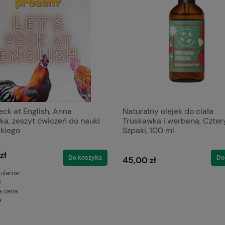
eck at English, Anna
Naturalny olejek do ciała
ka, zeszyt ćwiczeń do nauki
Truskawka i werbena, Czter
skiego
Szpaki, 100 ml
zł
Do koszyka
Do
45,00 zł
ularna:
ł
a cena:
ł