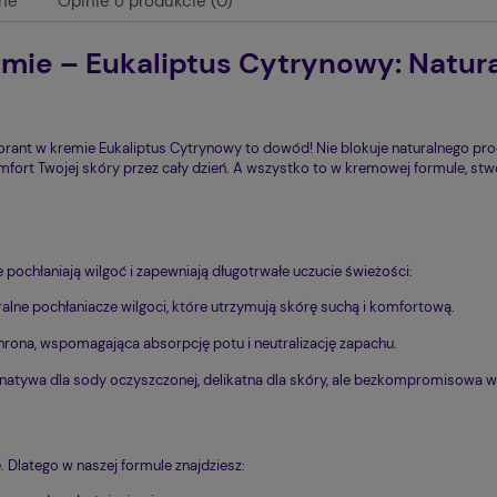
ane
Opinie o produkcie (0)
mie – Eukaliptus Cytrynowy: Natura
rant w kremie Eukaliptus Cytrynowy to dowód! Nie blokuje naturalnego proce
mfort Twojej skóry przez cały dzień. A wszystko to w kremowej formule, stwo
pochłaniają wilgoć i zapewniają długotrwałe uczucie świeżości:
alne pochłaniacze wilgoci, które utrzymują skórę suchą i komfortową.
ona, wspomagająca absorpcję potu i neutralizację zapachu.
natywa dla sody oczyszczonej, delikatna dla skóry, ale bezkompromisowa w
 Dlatego w naszej formule znajdziesz: