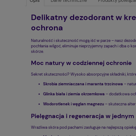
Opis
Dane techniczne
Produkty powiąz
Delikatny dezodorant w kre
ochrona
Naturalność i skuteczność mogą iść w parze – nasz dezodo
pochłania wilgoć, eliminuje nieprzyjemny zapach i dba o ko
skórze.
Moc natury w codziennej ochronie
Sekret skuteczności? Wysoko absorpcyjne składniki, które 
Skrobia ziemniaczana i maranta trzcinowa
– natur
Glinka biała i ziemia okrzemkowa
– dodatkowa ochr
Wodorotlenek i węglan magnezu
– skuteczna alter
Pielęgnacja i regeneracja w jednym
Wrażliwa skóra pod pachami zasługuje na najlepszą opiekę.