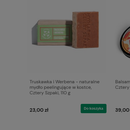
turalny
Truskawka i Werbena - naturalne
Balsam
paki,
mydło peelingujące w kostce,
Cztery
Cztery Szpaki, 110 g
Do koszyka
Do koszyka
23,00 zł
39,00 