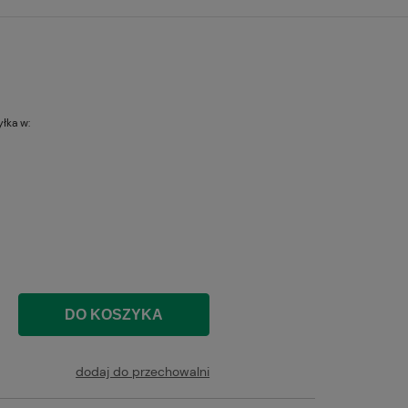
łka w:
i
DO KOSZYKA
dodaj do przechowalni