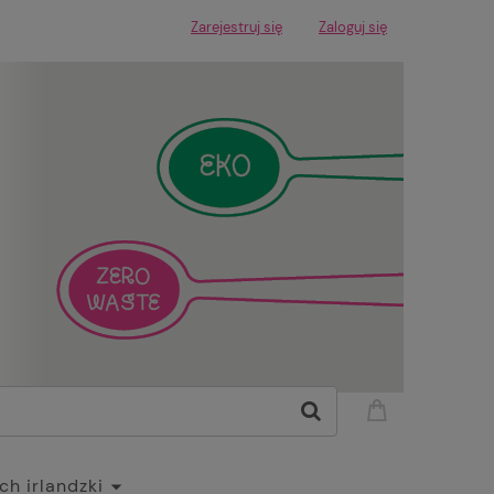
Zarejestruj się
Zaloguj się
h irlandzki