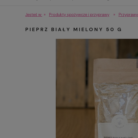
Produkty spożywcze i przyprawy
Jesteś w:
»
Produkty spożywcze i przyprawy
»
Przyprawy
PIEPRZ BIAŁY MIELONY 50 G