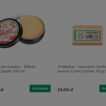
 do masażu - Miłość,
Podlaskie - naturalne mydł
 Szpaki, 100 ml
kostce, Cztery Szpaki, 110 g (
Do koszyka
Do
zł
23,00 zł