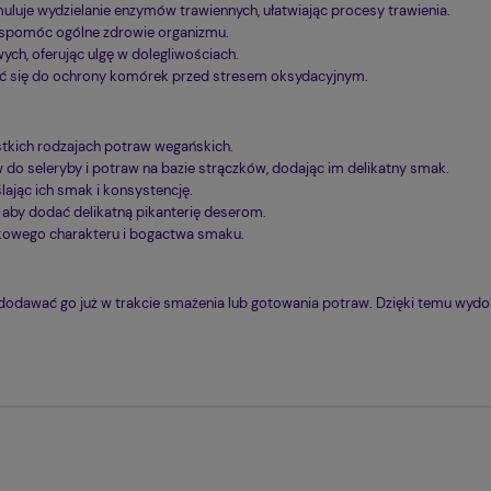
ymuluje wydzielanie enzymów trawiennych, ułatwiając procesy trawienia.
wspomóc ogólne zdrowie organizmu.
h, oferując ulgę w dolegliwościach.
ić się do ochrony komórek przed stresem oksydacyjnym.
stkich rodzajach potraw wegańskich.
do seleryby i potraw na bazie strączków, dodając im delikatny smak.
ając ich smak i konsystencję.
 aby dodać delikatną pikanterię deserom.
kowego charakteru i bogactwa smaku.
o dodawać go już w trakcie smażenia lub gotowania potraw. Dzięki temu wyd