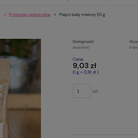
»
Przyprawy jednorodne
»
Pieprz biały mielony 50 g
Dostępność:
Wysy
duża ilość
5 dn
Cena:
9,03 zł
(1
g
=
0,18 zł
)
szt.