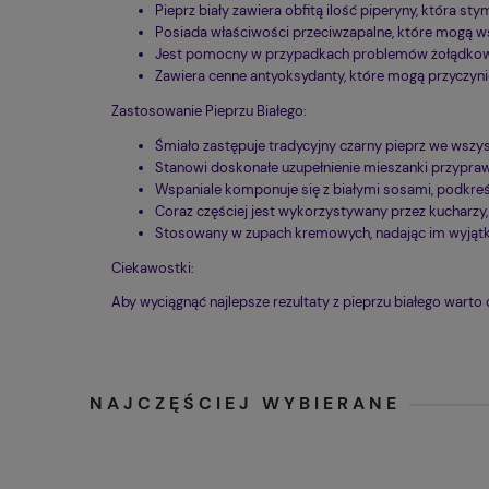
Pieprz biały zawiera obfitą ilość piperyny, która st
Posiada właściwości przeciwzapalne, które mogą 
Jest pomocny w przypadkach problemów żołądkowyc
Zawiera cenne antyoksydanty, które mogą przyczyn
Zastosowanie Pieprzu Białego:
Śmiało zastępuje tradycyjny czarny pieprz we wszy
Stanowi doskonałe uzupełnienie mieszanki przypraw 
Wspaniale komponuje się z białymi sosami, podkreśl
Coraz częściej jest wykorzystywany przez kucharzy,
Stosowany w zupach kremowych, nadając im wyjąt
Ciekawostki:
Aby wyciągnąć najlepsze rezultaty z pieprzu białego wart
NAJCZĘŚCIEJ WYBIERANE