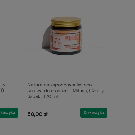
o w
Naturalna zapachowa świeca
Malina l
1)
sojowa do masażu - Miłość, Cztery
naturaln
Szpaki, 120 ml
13,40 zł
 koszyka
Do koszyka
50,00 zł
Cena regul
14,89 zł
Najniższa 