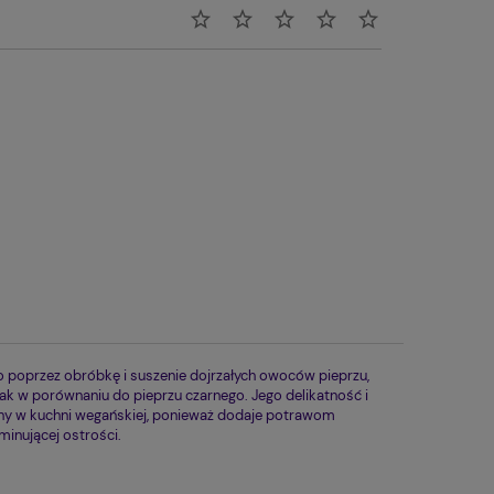
o poprzez obróbkę i suszenie dojrzałych owoców pieprzu,
ak w porównaniu do pieprzu czarnego. Jego delikatność i
ony w kuchni wegańskiej, ponieważ dodaje potrawom
inującej ostrości.