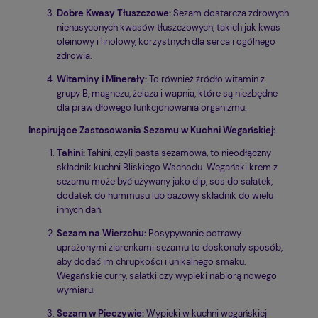
Dobre Kwasy Tłuszczowe:
Sezam dostarcza zdrowych
nienasyconych kwasów tłuszczowych, takich jak kwas
oleinowy i linolowy, korzystnych dla serca i ogólnego
zdrowia.
Witaminy i Minerały:
To również źródło witamin z
grupy B, magnezu, żelaza i wapnia, które są niezbędne
dla prawidłowego funkcjonowania organizmu.
Inspirujące Zastosowania Sezamu w Kuchni Wegańskiej:
Tahini:
Tahini, czyli pasta sezamowa, to nieodłączny
składnik kuchni Bliskiego Wschodu. Wegański krem z
sezamu może być używany jako dip, sos do sałatek,
dodatek do hummusu lub bazowy składnik do wielu
innych dań.
Sezam na Wierzchu:
Posypywanie potrawy
uprażonymi ziarenkami sezamu to doskonały sposób,
aby dodać im chrupkości i unikalnego smaku.
Wegańskie curry, sałatki czy wypieki nabiorą nowego
wymiaru.
Sezam w Pieczywie:
Wypieki w kuchni wegańskiej