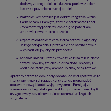
dodawaj żadnego oleju ani tłuszczu, ponieważ celem
jest tylko prażenie na suchej patelni.
Prażenie:
Gdy patelnia jest dobrze rozgrzana, wrzuć
ziarna sezamu. Pamiętaj, żeby nie przekraczać ilości,
która może wygodnie zmieścić się na patelni, aby
umożliwić równomierne prażenie.
Częste mieszanie:
Mieszaj ziarna sezamu ciągle, aby
uniknąć przypalenia. Uprażają się one bardzo szybko,
więc bądź czujny, aby nie przesadzić.
Kontrola koloru:
Prażenie trwa tylko kilka minut. Ziarna
sezamu powinny zmienić kolor na złoto-brązowy i
wydzielać intensywny aromat. To znak, że są gotowe.
Uprażony sezam to doskonały dodatek do wielu potraw. Jego
intensywny smak i chrupiąca konsystencja mogą nadać
potrawom nową jakość i wyjątkowy smak. Pamiętaj, że
prażenie na suchej patelni jest szybkim procesem, więc bądź
przygotowany, aby pilnować ziaren sezamu i uniknąć ich
przypalenia.