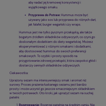
aby nadać jej kremowej konsystencji i
wyjątkowego smaku.
Przyprawa do Potraw:
Hummus może być
używany jako sos lub przyprawa do różnych dań,
jak falafel, burger wegański czy wraps.
Hummus jest nie tylko pysznym przekąską, ale także
bogatym źródłem składników odżywczych, co czyni go
doskonałym dodatkiem do diety wegańskiej. Możesz
eksperymentować z różnymi smakami i dodatkami,
aby dostosować hummus do swoich preferencji
smakowych. To szybki i prosty sposób na
przygotowanie zdrowej przekąski, która zaspokoi głód i
dostarczy cennych składników odżywczych.
Ciekawostka:
Uprażony sezam ma intensywniejszy smak i aromat niż
surowy. Proces prażenia łuskanego sezamu jest bardzo
prosty i może uczynić go jeszcze smaczniejszym składnikiem
w twoich potrawach. Oto kroki, jak uprażyć sezam na suchej
patelni:
Rozgrzewanie:
Rozgrzej patelnię na średnim ogniu. Nie