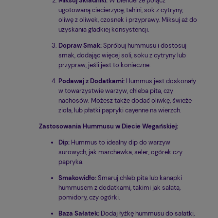
Miksuj Składniki:
W blenderze połącz
ugotowaną ciecierzycę, tahini, sok z cytryny,
oliwę z oliwek, czosnek i przyprawy. Miksuj aż do
uzyskania gładkiej konsystencji.
Dopraw Smak:
Spróbuj hummusu i dostosuj
smak, dodając więcej soli, soku z cytryny lub
przypraw, jeśli jest to konieczne.
Podawaj z Dodatkami:
Hummus jest doskonały
w towarzystwie warzyw, chleba pita, czy
nachosów. Możesz także dodać oliwkę, świeże
zioła, lub płatki papryki cayenne na wierzch.
Zastosowania Hummusu w Diecie Wegańskiej:
Dip:
Hummus to idealny dip do warzyw
surowych, jak marchewka, seler, ogórek czy
papryka.
Smakowidło:
Smaruj chleb pita lub kanapki
hummusem z dodatkami, takimi jak sałata,
pomidory, czy ogórki.
Baza Sałatek:
Dodaj łyżkę hummusu do sałatki,