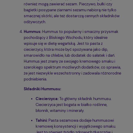
również mogą zawierać sezam. Pieczywo, bułki czy
bagietki posypane ziarnami sezamu nabiorą nie tylko
smacznej skórki, ale też dostarczą cennych składników
odżywczych.
Hummus:
Hummus to popularny i smaczny przysmak
pochodzący z Bliskiego Wschodu, który idealnie
wpisuje się w dietę wegańską. Jest to pasta z
ciecierzycy, która może być spożywana jako dip,
smarowidło na chlebie, lub dodatek do sałatek i dań.
Hummus jest znany ze swojego kremowego smaku i
szerokiego spektrum możliwych dodatków, co sprawia,
że jest niezwykle wszechstronny i zadowala różnorodne
podniebienia.
Składniki Hummusu:
Ciecierzyca:
To główny składnik hummusu.
Ciecierzyca jest bogata w białko roślinne,
błonnik, witaminy i minerały.
Tahini:
Pasta sezamowa dodaje hummusowi
kremowej konsystencji i wyjątkowego smaku.
Jest to również źródło zdrowych tłuszczów i