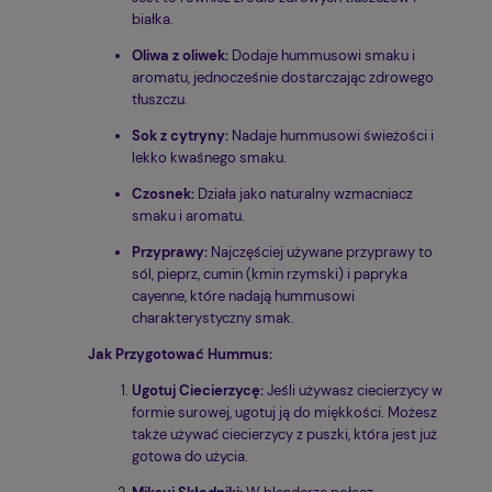
białka.
Oliwa z oliwek:
Dodaje hummusowi smaku i
aromatu, jednocześnie dostarczając zdrowego
tłuszczu.
Sok z cytryny:
Nadaje hummusowi świeżości i
lekko kwaśnego smaku.
Czosnek:
Działa jako naturalny wzmacniacz
smaku i aromatu.
Przyprawy:
Najczęściej używane przyprawy to
sól, pieprz, cumin (kmin rzymski) i papryka
cayenne, które nadają hummusowi
charakterystyczny smak.
Jak Przygotować Hummus:
Ugotuj Ciecierzycę:
Jeśli używasz ciecierzycy w
formie surowej, ugotuj ją do miękkości. Możesz
także używać ciecierzycy z puszki, która jest już
gotowa do użycia.