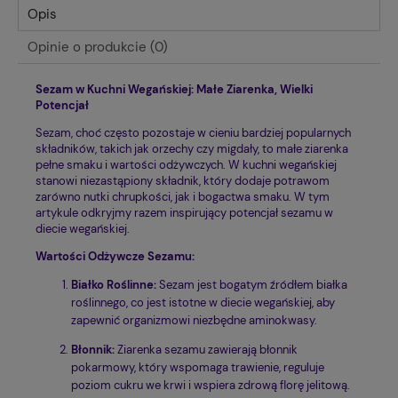
Opis
Opinie o produkcie (0)
Sezam w Kuchni Wegańskiej: Małe Ziarenka, Wielki
Potencjał
Sezam, choć często pozostaje w cieniu bardziej popularnych
składników, takich jak orzechy czy migdały, to małe ziarenka
pełne smaku i wartości odżywczych. W kuchni wegańskiej
stanowi niezastąpiony składnik, który dodaje potrawom
zarówno nutki chrupkości, jak i bogactwa smaku. W tym
artykule odkryjmy razem inspirujący potencjał sezamu w
diecie wegańskiej.
Wartości Odżywcze Sezamu:
Białko Roślinne:
Sezam jest bogatym źródłem białka
roślinnego, co jest istotne w diecie wegańskiej, aby
zapewnić organizmowi niezbędne aminokwasy.
Błonnik:
Ziarenka sezamu zawierają błonnik
pokarmowy, który wspomaga trawienie, reguluje
poziom cukru we krwi i wspiera zdrową florę jelitową.