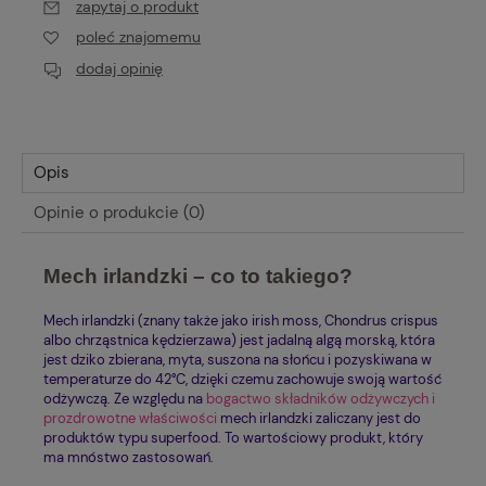
zapytaj o produkt
poleć znajomemu
dodaj opinię
Opis
Opinie o produkcie (0)
Mech irlandzki – co to takiego?
Mech irlandzki (znany także jako irish moss, Chondrus crispus
albo chrząstnica kędzierzawa) jest jadalną algą morską, która
jest dziko zbierana, myta, suszona na słońcu i pozyskiwana w
temperaturze do 42°C, dzięki czemu zachowuje swoją wartość
odżywczą. Ze względu na
bogactwo składników odżywczych i
prozdrowotne właściwości
mech irlandzki zaliczany jest do
produktów typu superfood. To wartościowy produkt, który
ma mnóstwo zastosowań.