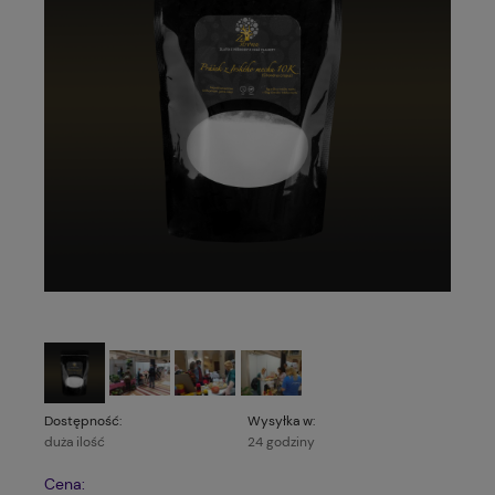
Dostępność:
Wysyłka w:
duża ilość
24 godziny
Cena: