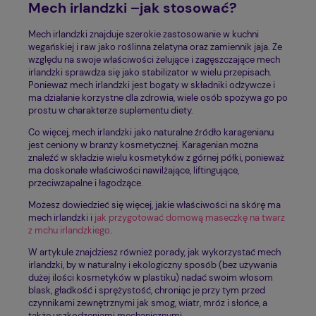
Mech irlandzki –jak stosować?
Mech irlandzki znajduje szerokie zastosowanie w kuchni
wegańskiej i raw jako roślinna żelatyna oraz zamiennik jaja. Ze
względu na swoje właściwości żelujące i zagęszczające mech
irlandzki sprawdza się jako stabilizator w wielu przepisach.
Ponieważ mech irlandzki jest bogaty w składniki odżywcze i
ma działanie korzystne dla zdrowia, wiele osób spożywa go po
prostu w charakterze suplementu diety.
Co więcej, mech irlandzki jako naturalne źródło karagenianu
jest ceniony w branży kosmetycznej. Karagenian można
znaleźć w składzie wielu kosmetyków z górnej półki, ponieważ
ma doskonałe właściwości nawilżające, liftingujące,
przeciwzapalne i łagodzące.
Możesz dowiedzieć się więcej, jakie właściwości na skórę ma
mech irlandzki i
jak przygotować domową maseczkę na twarz
z mchu irlandzkiego
.
W artykule znajdziesz również porady, jak wykorzystać mech
irlandzki, by w naturalny i ekologiczny sposób (bez używania
dużej ilości kosmetyków w plastiku) nadać swoim włosom
blask, gładkość i sprężystość, chroniąc je przy tym przed
czynnikami zewnętrznymi jak smog, wiatr, mróz i słońce, a
także uszkodzeniami mechanicznymi.