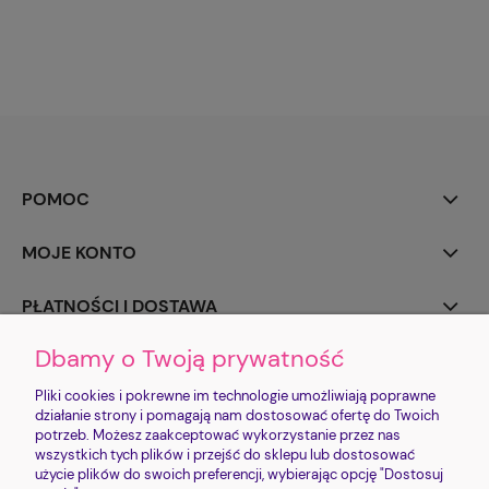
14,79 zł
Cena regularna:
14,79 zł
Najniższa cena:
POMOC
MOJE KONTO
PŁATNOŚCI I DOSTAWA
Dbamy o Twoją prywatność
INFORMACJE
Pliki cookies i pokrewne im technologie umożliwiają poprawne
O NAS
działanie strony i pomagają nam dostosować ofertę do Twoich
potrzeb. Możesz zaakceptować wykorzystanie przez nas
wszystkich tych plików i przejść do sklepu lub dostosować
użycie plików do swoich preferencji, wybierając opcję "Dostosuj