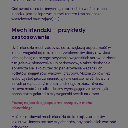
Ciekawostka: na tle innych alg morskich to właśnie mech
irlandzki jest najlepszym humektentem (ma najlepsze
właściwości nawilżające). :-)
Mech irlandzki – przykłady
zastosowania
Dziś, irlandzki mech zdobywa coraz większą popularność w
kuchni wegańskiej, oraz kuchni zwolenników diety raw. Jest
idealną bazą do przygotowywania wegańskich serów na zimno
z migdałów, słonecznika lub nerkowców, a także doskonale
sprawdza się jako glutek do panierowania wegańskich
kotletów, nuggetsów, warzyw i grzybów. Można go również
wykorzystać jako zamiennik jajka w cieście naleśnikowym i
innych przepisach. Z mchu irlandzkiego zrobisz również
zdrowe misie żelki albo desery wymagające żelowania jak
panna cotta, galaretka czy wegański sernik na zimno.
Poznaj najbardziej popularne przepisy z mchu
irlandzkiego
.
Możesz dodawać mech irlandzki do koktajli, zup, soków,
jogurtów i innych potraw czy deserów, aby podbić ich wartość
odżywczą.