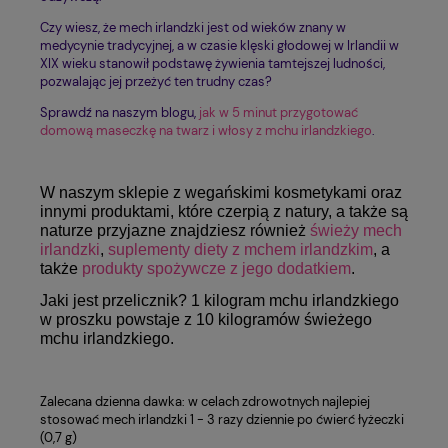
Czy wiesz, że mech irlandzki jest od wieków znany w
medycynie tradycyjnej, a w czasie klęski głodowej w Irlandii w
XIX wieku stanowił podstawę żywienia tamtejszej ludności,
pozwalając jej przeżyć ten trudny czas?
Sprawdź na naszym blogu,
jak w 5 minut przygotować
domową maseczkę na twarz i włosy z mchu irlandzkiego
.
W naszym sklepie z wegańskimi kosmetykami oraz
innymi produktami, które czerpią z natury, a także są
naturze przyjazne znajdziesz również
świeży mech
irlandzki
,
suplementy diety z mchem irlandzkim
, a
także
produkty spożywcze z jego dodatkiem
.
Jaki jest przelicznik? 1 kilogram mchu irlandzkiego
w proszku powstaje z 10 kilogramów świeżego
mchu irlandzkiego.
Zalecana dzienna dawka: w celach zdrowotnych najlepiej
stosować mech irlandzki 1 - 3 razy dziennie po ćwierć łyżeczki
(0,7 g)