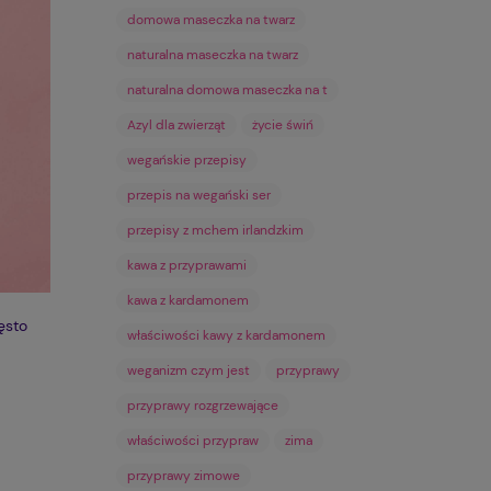
domowa maseczka na twarz
naturalna maseczka na twarz
naturalna domowa maseczka na t
Azyl dla zwierząt
życie świń
wegańskie przepisy
przepis na wegański ser
przepisy z mchem irlandzkim
kawa z przyprawami
kawa z kardamonem
ęsto
właściwości kawy z kardamonem
weganizm czym jest
przyprawy
przyprawy rozgrzewające
właściwości przypraw
zima
przyprawy zimowe