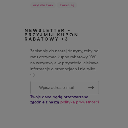
azyl dla świń
świnie są
NEWSLETTER -
PRZYJMIJ KUPON
RABATOWY <3
Zapisz się do naszej drużyny, żeby od
razu otrzymać kupon rabatowy 10%
na wszystko, a w przyszłości ciekawe
informacje o promocjach i nie tylko.
:-)
Twoje dane będą przetwarzane
zgodnie z naszą
polityką prywatności