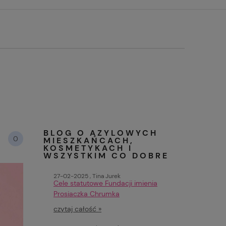
BLOG O AZYLOWYCH
0
MIESZKAŃCACH,
KOSMETYKACH I
WSZYSTKIM CO DOBRE
27-02-2025 , Tina Jurek
Cele statutowe Fundacji imienia
Prosiaczka Chrumka
czytaj całość »