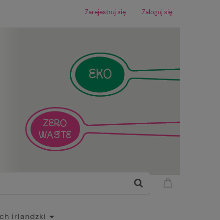
Zarejestruj się
Zaloguj się
h irlandzki