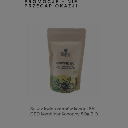
PROMOCJE - NIE
PRZEGAP OKAZJI
Susz z kwiatostanów konopi 8%
Malina l
CBD Kombinat Konopny 50g BIO
naturaln