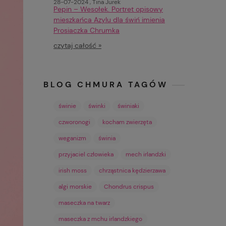
28-07-2024 , Tina Jurek
Pepin – Wesołek. Portret opisowy
mieszkańca Azylu dla świń imienia
Prosiaczka Chrumka
czytaj całość »
BLOG CHMURA TAGÓW
świnie
świnki
świniaki
czworonogi
kocham zwierzęta
weganizm
świnia
przyjaciel człowieka
mech irlandzki
irish moss
chrząstnica kędzierzawa
algi morskie
Chondrus crispus
maseczka na twarz
maseczka z mchu irlandzkiego