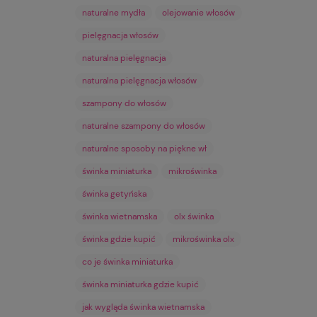
naturalne mydła
olejowanie włosów
pielęgnacja włosów
naturalna pielęgnacja
naturalna pielęgnacja włosów
szampony do włosów
naturalne szampony do włosów
naturalne sposoby na piękne wł
świnka miniaturka
mikroświnka
świnka getyńska
świnka wietnamska
olx świnka
świnka gdzie kupić
mikroświnka olx
co je świnka miniaturka
świnka miniaturka gdzie kupić
jak wygląda świnka wietnamska