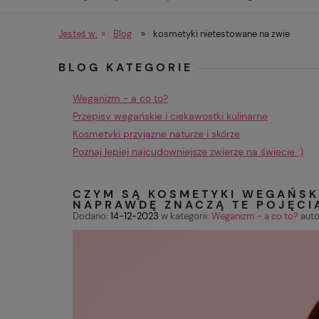
Produkty spożywcze i przyprawy
Jesteś w:
»
Blog
»
kosmetyki nietestowane na zwie
BLOG KATEGORIE
Weganizm - a co to?
Przepisy wegańskie i ciekawostki kulinarne
Kosmetyki przyjazne naturze i skórze
Poznaj lepiej najcudowniejsze zwierzę na świecie :)
CZYM SĄ KOSMETYKI WEGAŃSKI
NAPRAWDĘ ZNACZĄ TE POJĘCI
Dodano:
14-12-2023
w kategorii:
Weganizm - a co to?
auto