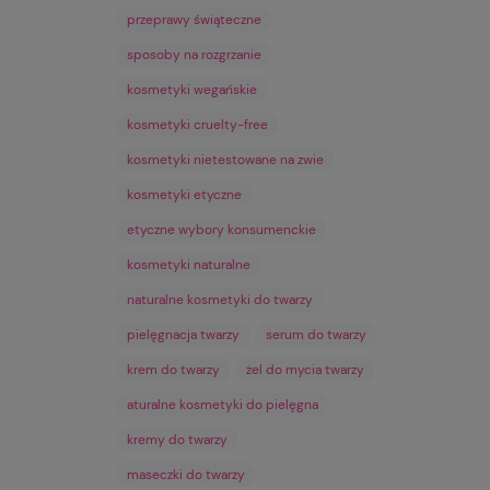
przeprawy świąteczne
sposoby na rozgrzanie
kosmetyki wegańskie
kosmetyki cruelty-free
kosmetyki nietestowane na zwie
kosmetyki etyczne
etyczne wybory konsumenckie
kosmetyki naturalne
naturalne kosmetyki do twarzy
pielęgnacja twarzy
serum do twarzy
krem do twarzy
żel do mycia twarzy
aturalne kosmetyki do pielęgna
kremy do twarzy
maseczki do twarzy