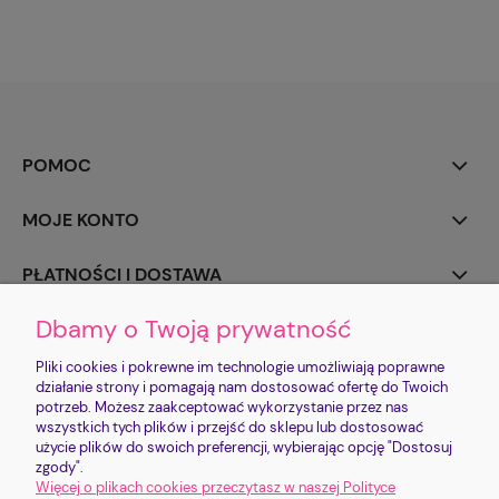
POMOC
MOJE KONTO
PŁATNOŚCI I DOSTAWA
Dbamy o Twoją prywatność
INFORMACJE
Pliki cookies i pokrewne im technologie umożliwiają poprawne
O NAS
działanie strony i pomagają nam dostosować ofertę do Twoich
potrzeb. Możesz zaakceptować wykorzystanie przez nas
wszystkich tych plików i przejść do sklepu lub dostosować
użycie plików do swoich preferencji, wybierając opcję "Dostosuj
Sklep jest prowadzony przez FUNDACJĘ IMIENIA PROSIACZKA CHRUMKA |
zgody".
Zysk ze sklepu realizuje cele statutowe Fundacji
Więcej o plikach cookies przeczytasz w naszej Polityce