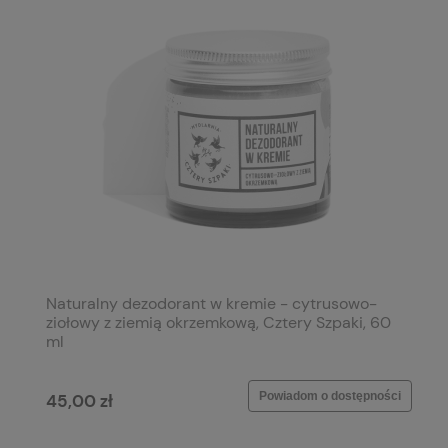
Naturalny dezodorant w kremie - cytrusowo-
ziołowy z ziemią okrzemkową, Cztery Szpaki, 60
ml
a
Powiadom o dostępności
45,00 zł